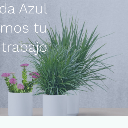
da Azul
emos tu
trabajo