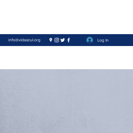
info@vidaazul.org
Log In