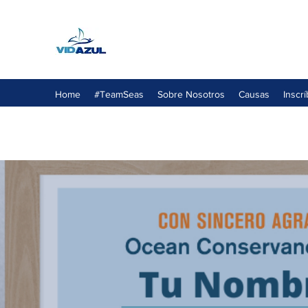
Home
#TeamSeas
Sobre Nosotros
Causas
Inscr