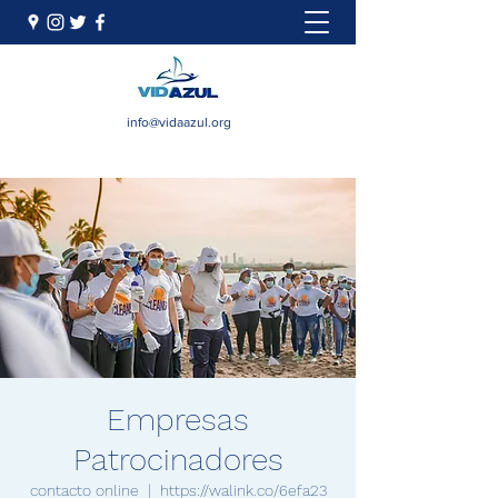
info@vidaazul.org
Empresas
Patrocinadores
contacto online
  |  
https://walink.co/6efa23