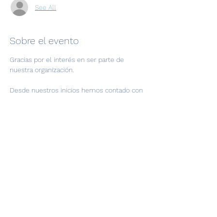
See All
Sobre el evento
Gracias por el interés en ser parte de 
nuestra organización.
Desde nuestros inicios hemos contado con 
empresas que han creído en nosotros. 
Son aliados que comparten nuestra visión 
y que de una manera u otra aportan su 
granito de arena para que se puedan hacer 
limpiezas.
Cualquier inquietud puedes escribie al 
whatsapp 
https://walink.co/6efa23
Registro