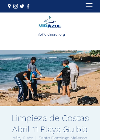
info@vidaazul.org
Limpieza de Costas
Abril 11 Playa Guibia
sáb, 11 abr
  |  
Santo Domingo Malecon