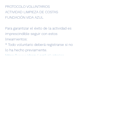
PROTOCOLO VOLUNTARIOS
ACTIVIDAD LIMPIEZA DE COSTAS 
FUNDACIÓN VIDA AZUL 
Para garantizar el éxito de la actividad es 
imprescindible seguir con estos 
lineamientos:
* Todo voluntario deberá registrarse si no 
lo ha hecho previamente.  
https://www.vidaazul.org/voluntarios
* Los voluntarios menores de edad deben 
estar acompañados de algún responsable 
del colegio/institución invitada.
* Importante no asistir si ha presentado 
algún síntoma de gripe, fiebre, tos o 
dificultad respiratoria.
Show More