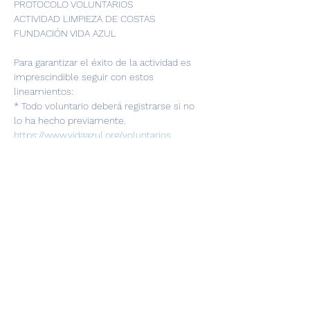
PROTOCOLO VOLUNTARIOS
ACTIVIDAD LIMPIEZA DE COSTAS 
FUNDACIÓN VIDA AZUL 
Para garantizar el éxito de la actividad es 
imprescindible seguir con estos 
lineamientos:
* Todo voluntario deberá registrarse si no 
lo ha hecho previamente.  
https://www.vidaazul.org/voluntarios
* Los voluntarios menores de edad deben 
estar acompañados de algún responsable 
del colegio/institución invitada.
* Importante no asistir si ha presentado 
algún síntoma de gripe, fiebre, tos o 
dificultad respiratoria.
Show More