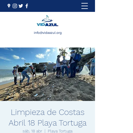
info@vidaazul.org
Limpieza de Costas
Abril 18 Playa Tortuga
sáb, 18 abr
  |  
Playa Tortuga