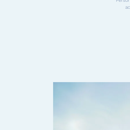
Person
ac