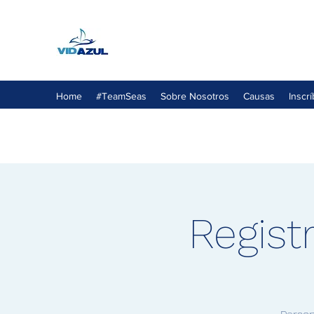
Home
#TeamSeas
Sobre Nosotros
Causas
Inscr
Regist