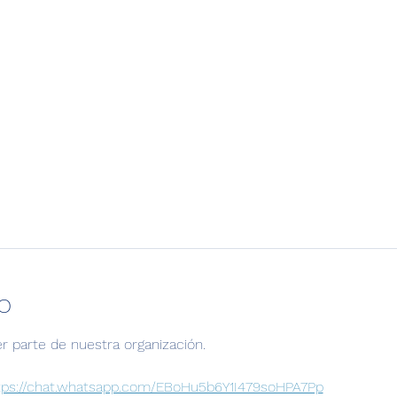
o
er parte de nuestra organización.
tps://chat.whatsapp.com/EBoHu5b6Y1I479soHPA7Pp