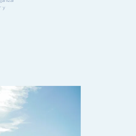
ganizar
r y