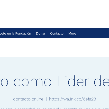
íbete en la Fundación
Donar
Contacto
More
ro como Lider d
contacto online
  |  
https://walink.co/6efa23