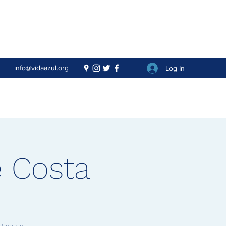
info@vidaazul.org
Log In
e Costa